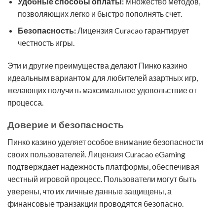
Удобные способы оплаты:
Множество методов,
позволяющих легко и быстро пополнять счет.
Безопасность:
Лицензия Curacao гарантирует
честность игры.
Эти и другие преимущества делают Пинко казино
идеальным вариантом для любителей азартных игр,
желающих получить максимальное удовольствие от
процесса.
Доверие и безопасность
Пинко казино уделяет особое внимание безопасности
своих пользователей. Лицензия Curacao eGaming
подтверждает надежность платформы, обеспечивая
честный игровой процесс. Пользователи могут быть
уверены, что их личные данные защищены, а
финансовые транзакции проводятся безопасно.