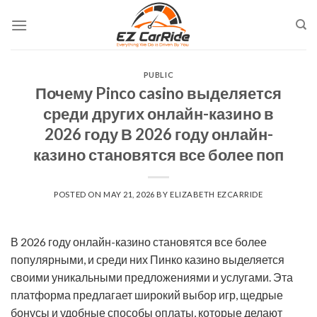
Skip
to
content
PUBLIC
Почему Pinco casino выделяется
среди других онлайн-казино в
2026 году В 2026 году онлайн-
казино становятся все более поп
POSTED ON
MAY 21, 2026
BY
ELIZABETH EZCARRIDE
В 2026 году онлайн-казино становятся все более
популярными, и среди них Пинко казино выделяется
своими уникальными предложениями и услугами. Эта
платформа предлагает широкий выбор игр, щедрые
бонусы и удобные способы оплаты, которые делают