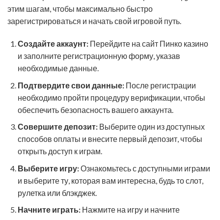
этим шагам, чтобы максимально быстро
зарегистрироваться и начать свой игровой путь.
Создайте аккаунт:
Перейдите на сайт Пинко казино
и заполните регистрационную форму, указав
необходимые данные.
Подтвердите свои данные:
После регистрации
необходимо пройти процедуру верификации, чтобы
обеспечить безопасность вашего аккаунта.
Совершите депозит:
Выберите один из доступных
способов оплаты и внесите первый депозит, чтобы
открыть доступ к играм.
Выберите игру:
Ознакомьтесь с доступными играми
и выберите ту, которая вам интересна, будь то слот,
рулетка или блэкджек.
Начните играть:
Нажмите на игру и начните