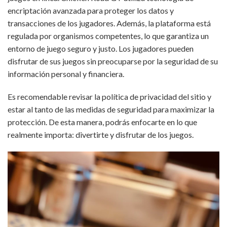
encriptación avanzada para proteger los datos y
transacciones de los jugadores. Además, la plataforma está
regulada por organismos competentes, lo que garantiza un
entorno de juego seguro y justo. Los jugadores pueden
disfrutar de sus juegos sin preocuparse por la seguridad de su
información personal y financiera.
Es recomendable revisar la política de privacidad del sitio y
estar al tanto de las medidas de seguridad para maximizar la
protección. De esta manera, podrás enfocarte en lo que
realmente importa: divertirte y disfrutar de los juegos.