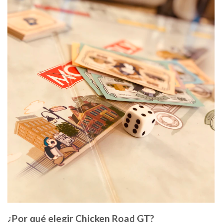
¿Por qué elegir Chicken Road GT?