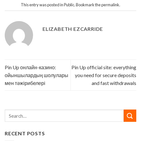
This entry was posted in
Public
. Bookmark the
permalink
.
ELIZABETH EZCARRIDE
Pin Up онлайн-казино:
Pin Up official site: everything
ойыншылардың шолулары
you need for secure deposits
мен тәжірибелері
and fast withdrawals
RECENT POSTS