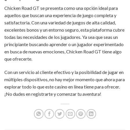
Chicken Road GT se presenta como una opción ideal para
aquellos que buscan una experiencia de juego completa y
satisfactoria. Con una variedad de juegos de alta calidad,
excelentes bonos y un entorno seguro, esta plataforma cubre
todas las necesidades de los jugadores. Ya sea que seas un
principiante buscando aprender o un jugador experimentado
en busca de nuevas emociones, Chicken Road GT tiene algo
que ofrecerte.
Con un servicio al cliente efectivo y la posibilidad de jugar en
múltiples dispositivos, no hay mejor momento que ahora para
explorar todo lo que este casino en línea tiene para ofrecer.
¡No dudes en registrarte y comenzar tu aventura!