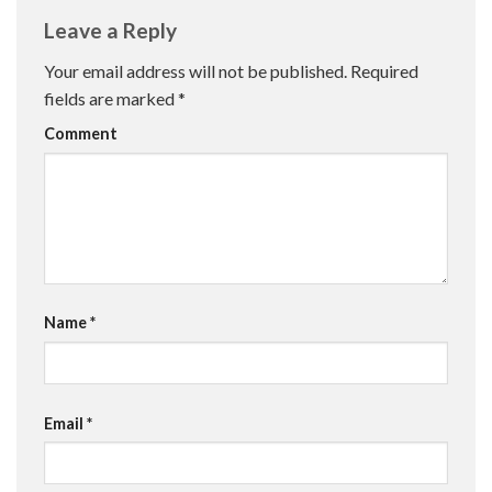
Leave a Reply
Your email address will not be published.
Required
fields are marked
*
Comment
Name
*
Email
*