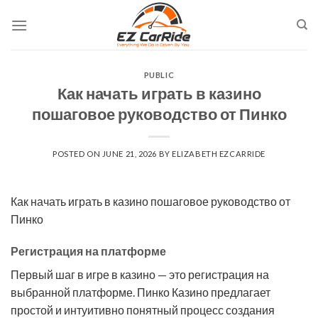
Skip
to
content
PUBLIC
Как начать играть в казино
пошаговое руководство от Пинко
POSTED ON
JUNE 21, 2026
BY
ELIZABETH EZCARRIDE
Как начать играть в казино пошаговое руководство от
Пинко
Регистрация на платформе
Первый шаг в игре в казино — это регистрация на
выбранной платформе. Пинко Казино предлагает
простой и интуитивно понятный процесс создания