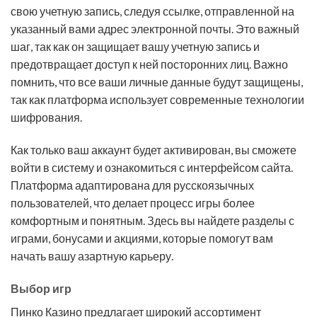
свою учетную запись, следуя ссылке, отправленной на
указанный вами адрес электронной почты. Это важный
шаг, так как он защищает вашу учетную запись и
предотвращает доступ к ней посторонних лиц. Важно
помнить, что все ваши личные данные будут защищены,
так как платформа использует современные технологии
шифрования.
Как только ваш аккаунт будет активирован, вы сможете
войти в систему и ознакомиться с интерфейсом сайта.
Платформа адаптирована для русскоязычных
пользователей, что делает процесс игры более
комфортным и понятным. Здесь вы найдете разделы с
играми, бонусами и акциями, которые помогут вам
начать вашу азартную карьеру.
Выбор игр
Пинко Казино предлагает широкий ассортимент