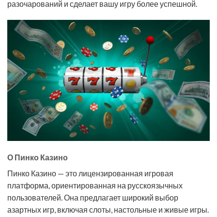
разочарований и сделает вашу игру более успешной.
О Пинко Казино
Пинко Казино — это лицензированная игровая
платформа, ориентированная на русскоязычных
пользователей. Она предлагает широкий выбор
азартных игр, включая слоты, настольные и живые игры.