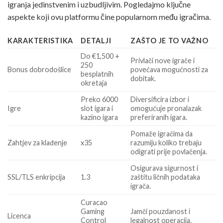
igranja jedinstvenim i uzbudljivim. Pogledajmo ključne
aspekte koji ovu platformu čine popularnom među igračima.
KARAKTERISTIKA
DETALJI
ZAŠTO JE TO VAŽNO
Do €1,500 +
Privlači nove igrače i
250
Bonus dobrodošlice
povećava mogućnosti za
besplatnih
dobitak.
okretaja
Preko 6000
Diversificira izbor i
Igre
slot igara i
omogućuje pronalazak
kazino igara
preferiranih igara.
Pomaže igračima da
Zahtjev za klađenje
x35
razumiju koliko trebaju
odigrati prije povlačenja.
Osigurava sigurnost i
SSL/TLS enkripcija
1.3
zaštitu ličnih podataka
igrača.
Curacao
Gaming
Jamči pouzdanost i
Licenca
Control
legalnost operacija.