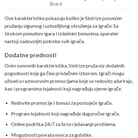
Board
Ove karakteristike pokazuju koliko je Slotrize posvećen
pružanju sigurnog i uzbudljivog okruženja za igrače. Sa
širokom ponudom igara i izdašnim bonusima, operater
nastoji zadovoljiti potrebe svih igrača.
Dodatne prednosti
Osim osnovnih karakteristika, Slotrize pruža niz dodatnih
pogodnosti koje ga čine privlačnim izborom. Igrači mogu
uživati u raznovrsnim promocijama koje se redovito ažuriraju,
kao i programima lojalnosti koji nagrađuju vjerne igrače.
Redovite promocije i bonusi za postojeće igrače.
Program lojalnosti koji nagrađuje dugoročne igrače.
Online podrška 24/7 za brzo rješavanje problema.
Mogućnosti povrata novca za gubitke.