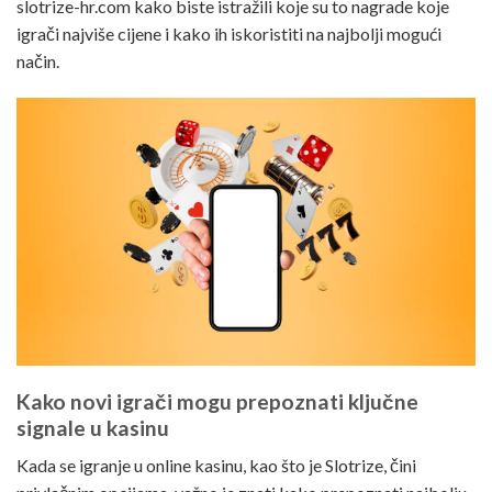
slotrize-hr.com
kako biste istražili koje su to nagrade koje
igrači najviše cijene i kako ih iskoristiti na najbolji mogući
način.
Kako novi igrači mogu prepoznati ključne
signale u kasinu
Kada se igranje u online kasinu, kao što je Slotrize, čini