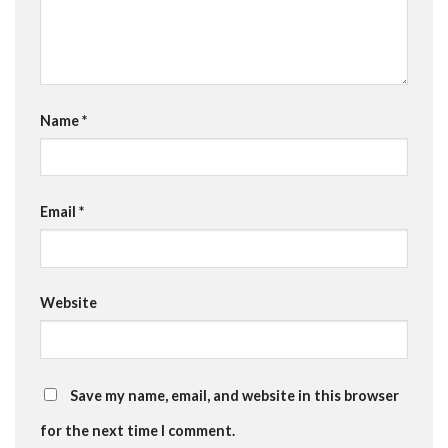
Name
*
Email
*
Website
Save my name, email, and website in this browser
for the next time I comment.