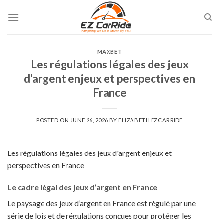
Skip
to
content
MAXBET
Les régulations légales des jeux
d'argent enjeux et perspectives en
France
POSTED ON
JUNE 26, 2026
BY
ELIZABETH EZCARRIDE
Les régulations légales des jeux d'argent enjeux et
perspectives en France
Le cadre légal des jeux d’argent en France
Le paysage des jeux d’argent en France est régulé par une
série de lois et de régulations conçues pour protéger les