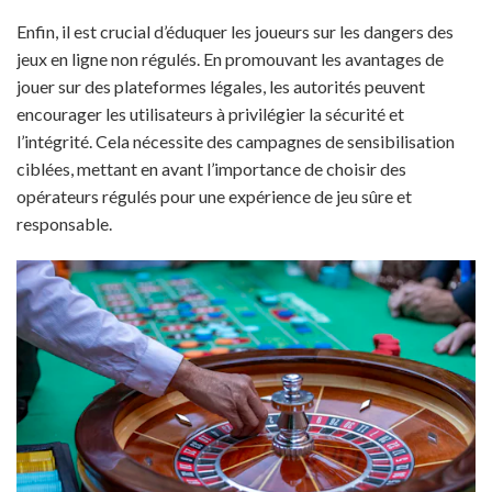
Enfin, il est crucial d’éduquer les joueurs sur les dangers des
jeux en ligne non régulés. En promouvant les avantages de
jouer sur des plateformes légales, les autorités peuvent
encourager les utilisateurs à privilégier la sécurité et
l’intégrité. Cela nécessite des campagnes de sensibilisation
ciblées, mettant en avant l’importance de choisir des
opérateurs régulés pour une expérience de jeu sûre et
responsable.