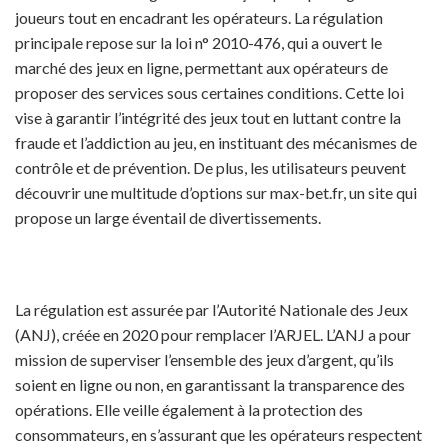
joueurs tout en encadrant les opérateurs. La régulation
principale repose sur la loi n° 2010-476, qui a ouvert le
marché des jeux en ligne, permettant aux opérateurs de
proposer des services sous certaines conditions. Cette loi
vise à garantir l’intégrité des jeux tout en luttant contre la
fraude et l’addiction au jeu, en instituant des mécanismes de
contrôle et de prévention. De plus, les utilisateurs peuvent
découvrir une multitude d’options sur
max-bet.fr
, un site qui
propose un large éventail de divertissements.
La régulation est assurée par l’Autorité Nationale des Jeux
(ANJ), créée en 2020 pour remplacer l’ARJEL. L’ANJ a pour
mission de superviser l’ensemble des jeux d’argent, qu’ils
soient en ligne ou non, en garantissant la transparence des
opérations. Elle veille également à la protection des
consommateurs, en s’assurant que les opérateurs respectent