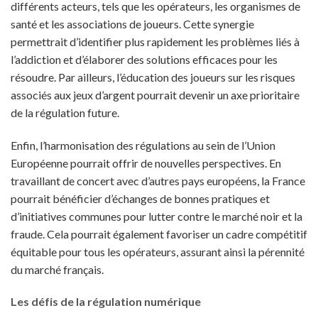
différents acteurs, tels que les opérateurs, les organismes de
santé et les associations de joueurs. Cette synergie
permettrait d’identifier plus rapidement les problèmes liés à
l’addiction et d’élaborer des solutions efficaces pour les
résoudre. Par ailleurs, l’éducation des joueurs sur les risques
associés aux jeux d’argent pourrait devenir un axe prioritaire
de la régulation future.
Enfin, l’harmonisation des régulations au sein de l’Union
Européenne pourrait offrir de nouvelles perspectives. En
travaillant de concert avec d’autres pays européens, la France
pourrait bénéficier d’échanges de bonnes pratiques et
d’initiatives communes pour lutter contre le marché noir et la
fraude. Cela pourrait également favoriser un cadre compétitif
équitable pour tous les opérateurs, assurant ainsi la pérennité
du marché français.
Les défis de la régulation numérique