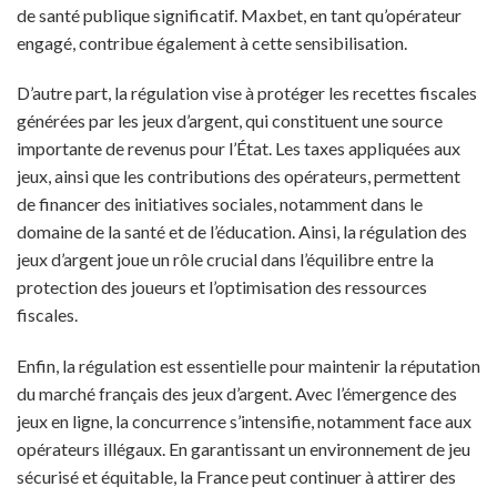
de santé publique significatif. Maxbet, en tant qu’opérateur
engagé, contribue également à cette sensibilisation.
D’autre part, la régulation vise à protéger les recettes fiscales
générées par les jeux d’argent, qui constituent une source
importante de revenus pour l’État. Les taxes appliquées aux
jeux, ainsi que les contributions des opérateurs, permettent
de financer des initiatives sociales, notamment dans le
domaine de la santé et de l’éducation. Ainsi, la régulation des
jeux d’argent joue un rôle crucial dans l’équilibre entre la
protection des joueurs et l’optimisation des ressources
fiscales.
Enfin, la régulation est essentielle pour maintenir la réputation
du marché français des jeux d’argent. Avec l’émergence des
jeux en ligne, la concurrence s’intensifie, notamment face aux
opérateurs illégaux. En garantissant un environnement de jeu
sécurisé et équitable, la France peut continuer à attirer des