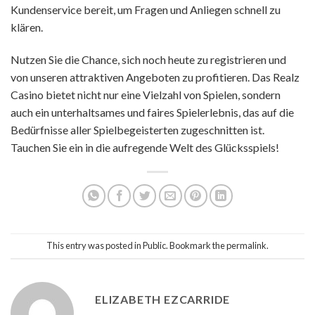
Kundenservice bereit, um Fragen und Anliegen schnell zu
klären.
Nutzen Sie die Chance, sich noch heute zu registrieren und
von unseren attraktiven Angeboten zu profitieren. Das Realz
Casino bietet nicht nur eine Vielzahl von Spielen, sondern
auch ein unterhaltsames und faires Spielerlebnis, das auf die
Bedürfnisse aller Spielbegeisterten zugeschnitten ist.
Tauchen Sie ein in die aufregende Welt des Glücksspiels!
This entry was posted in
Public
. Bookmark the
permalink
.
ELIZABETH EZCARRIDE