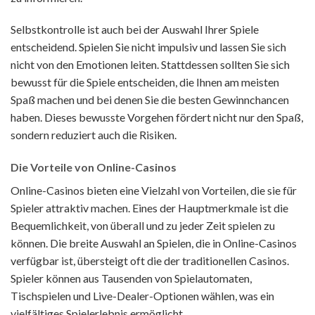
Selbstkontrolle ist auch bei der Auswahl Ihrer Spiele
entscheidend. Spielen Sie nicht impulsiv und lassen Sie sich
nicht von den Emotionen leiten. Stattdessen sollten Sie sich
bewusst für die Spiele entscheiden, die Ihnen am meisten
Spaß machen und bei denen Sie die besten Gewinnchancen
haben. Dieses bewusste Vorgehen fördert nicht nur den Spaß,
sondern reduziert auch die Risiken.
Die Vorteile von Online-Casinos
Online-Casinos bieten eine Vielzahl von Vorteilen, die sie für
Spieler attraktiv machen. Eines der Hauptmerkmale ist die
Bequemlichkeit, von überall und zu jeder Zeit spielen zu
können. Die breite Auswahl an Spielen, die in Online-Casinos
verfügbar ist, übersteigt oft die der traditionellen Casinos.
Spieler können aus Tausenden von Spielautomaten,
Tischspielen und Live-Dealer-Optionen wählen, was ein
vielfältiges Spielerlebnis ermöglicht.