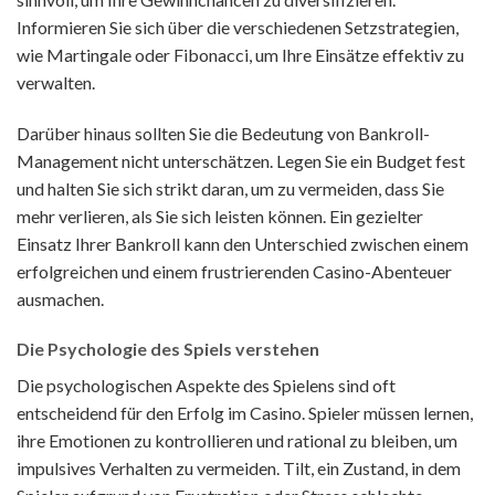
Informieren Sie sich über die verschiedenen Setzstrategien,
wie Martingale oder Fibonacci, um Ihre Einsätze effektiv zu
verwalten.
Darüber hinaus sollten Sie die Bedeutung von Bankroll-
Management nicht unterschätzen. Legen Sie ein Budget fest
und halten Sie sich strikt daran, um zu vermeiden, dass Sie
mehr verlieren, als Sie sich leisten können. Ein gezielter
Einsatz Ihrer Bankroll kann den Unterschied zwischen einem
erfolgreichen und einem frustrierenden Casino-Abenteuer
ausmachen.
Die Psychologie des Spiels verstehen
Die psychologischen Aspekte des Spielens sind oft
entscheidend für den Erfolg im Casino. Spieler müssen lernen,
ihre Emotionen zu kontrollieren und rational zu bleiben, um
impulsives Verhalten zu vermeiden. Tilt, ein Zustand, in dem