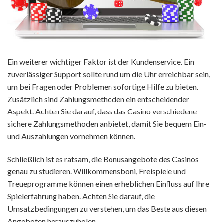
Ein weiterer wichtiger Faktor ist der Kundenservice. Ein
zuverlässiger Support sollte rund um die Uhr erreichbar sein,
um bei Fragen oder Problemen sofortige Hilfe zu bieten.
Zusätzlich sind Zahlungsmethoden ein entscheidender
Aspekt. Achten Sie darauf, dass das Casino verschiedene
sichere Zahlungsmethoden anbietet, damit Sie bequem Ein-
und Auszahlungen vornehmen können.
Schließlich ist es ratsam, die Bonusangebote des Casinos
genau zu studieren. Willkommensboni, Freispiele und
Treueprogramme können einen erheblichen Einfluss auf Ihre
Spielerfahrung haben. Achten Sie darauf, die
Umsatzbedingungen zu verstehen, um das Beste aus diesen
Angeboten herauszuholen.